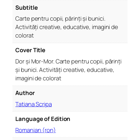
t
Subtitle
r
Carte pentru copii, părinți și bunici.
u
Activități creative, educative, imagini de
c
colorat
o
p
Cover Title
i
i
Dor și Mor-Mor. Carte pentru copii, părinți
,
și bunici. Activități creative, educative,
p
imagini de colorat
ă
r
Author
i
Tatiana Scripa
n
ț
Language of Edition
i
ș
Romanian (ron)
i