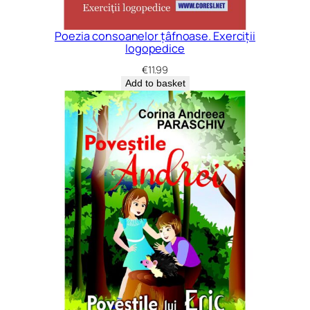
Poezia consoanelor țâfnoase. Exerciții
logopedice
€
11.99
Add to basket