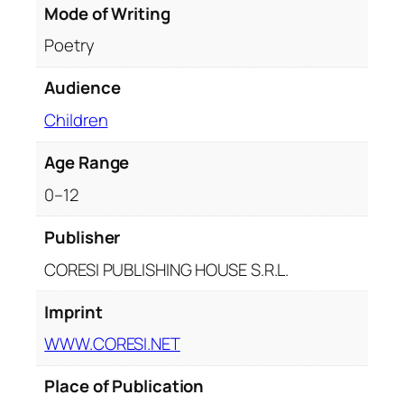
Mode of Writing
b
u
Poetry
n
i
Audience
c
Children
i
.
Age Range
A
0–12
c
t
Publisher
i
v
CORESI PUBLISHING HOUSE S.R.L.
i
t
Imprint
ă
WWW.CORESI.NET
ț
i
Place of Publication
c