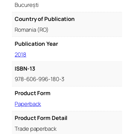
București
r
e
Country of Publication
a
t
Romania (RO)
i
v
Publication Year
e
2018
,
e
ISBN-13
d
978-606-996-180-3
u
c
Product Form
a
t
Paperback
i
v
Product Form Detail
e
Trade paperback
,