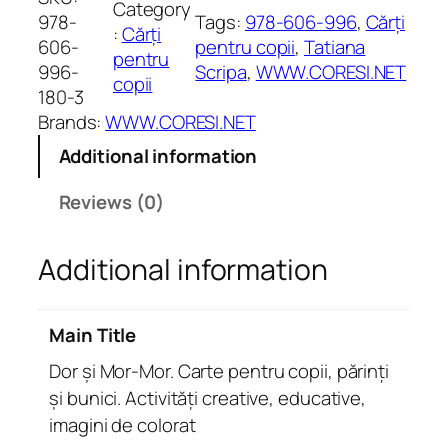
Category
ș
978-
Tags:
978-606-996
, 
Cărți
:
Cărți
i
606-
pentru copii
, 
Tatiana
pentru
M
996-
Scripa
, 
WWW.CORESI.NET
copii
o
180-3
r
Brands:
WWW.CORESI.NET
-
Additional information
M
o
Reviews (0)
r
.
Additional information
C
a
r
Main Title
t
e
Dor și Mor-Mor. Carte pentru copii, părinți
p
și bunici. Activități creative, educative,
e
imagini de colorat
n