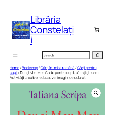
Skip
to
Librăria
content
Constelați
i
Search
Home
/
Bookshop
/
Cărți în limba română
/
Cărți pentru
copii
/ Dor și Mor-Mor. Carte pentru copii, părinți și bunici.
Activități creative, educative, imagini de colorat