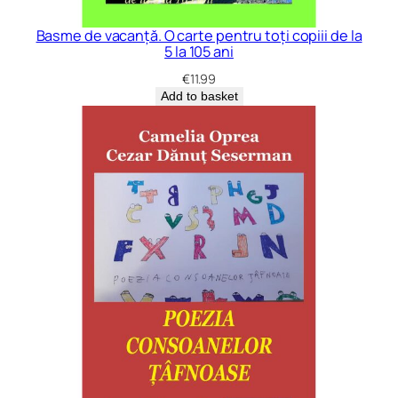
Basme de vacanță. O carte pentru toți copiii de la
5 la 105 ani
€
11.99
Add to basket