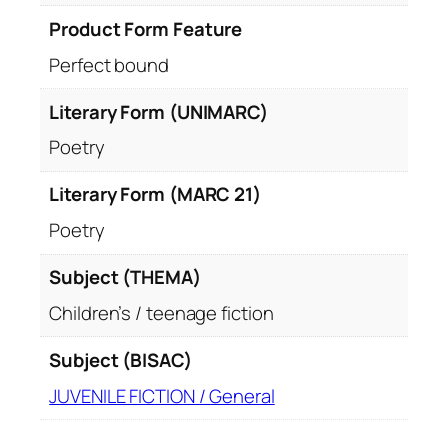
i
Product Form Feature
m
Perfect bound
a
g
Literary Form (UNIMARC)
i
n
Poetry
i
Literary Form (MARC 21)
d
e
Poetry
c
o
Subject (THEMA)
l
Children’s / teenage fiction
o
r
Subject (BISAC)
a
t
JUVENILE FICTION / General
q
u