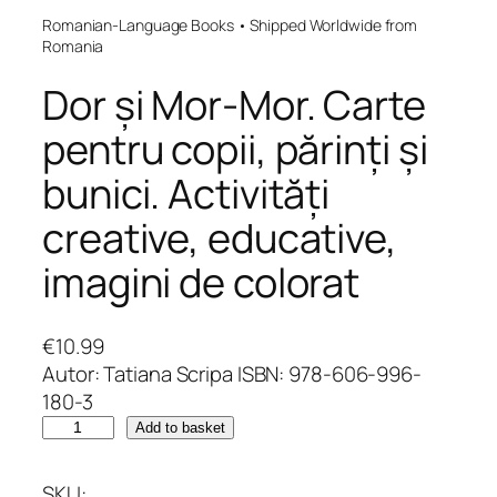
Romanian-Language Books • Shipped Worldwide from
Romania
Dor și Mor-Mor. Carte
pentru copii, părinți și
bunici. Activități
creative, educative,
imagini de colorat
€
10.99
Autor: Tatiana Scripa ISBN: 978-606-996-
180-3
D
Add to basket
o
r
SKU: