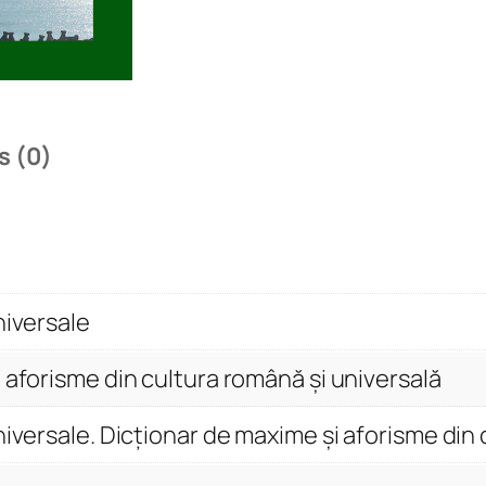
p
c
i
u
n
s (0)
i
i
u
n
i
niversale
v
e
 aforisme din cultura română și universală
r
s
niversale. Dicționar de maxime și aforisme din 
a