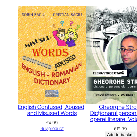
English Confused, Abused,
Gheorghe Stro
and Misused Words
Dicționarul person
operei literare. Vol
€
4.99
Buy product
€
19.99
Add to basket