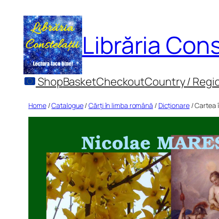
Skip
to
Librăria Cons
content
Shop
Basket
Checkout
Country / Regi
Home
/
Catalogue
/
Cărți în limba română
/
Dicționare
/ Cartea 