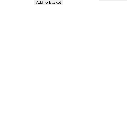
a
Add to basket
n
t
i
t
y