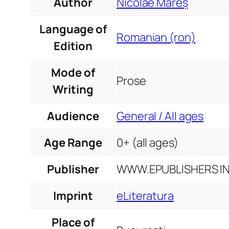
Author
Nicolae Mareș
Language of
Romanian (ron)
Edition
Mode of
Prose
Writing
Audience
General / All ages
Age Range
0+ (all ages)
Publisher
WWW.EPUBLISHERS INF
Imprint
eLiteratura
Place of