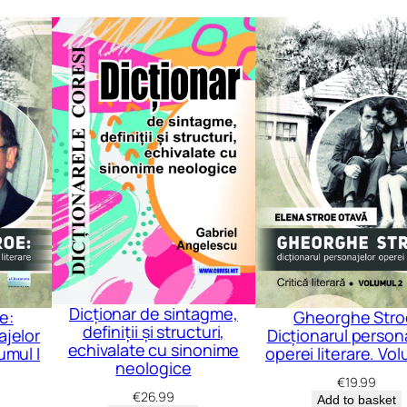
ă
ș
i
u
n
i
v
e
r
s
a
l
Dicționar de sintagme,
e:
Gheorghe Stro
definiții și structuri,
ă
ajelor
Dicționarul person
echivalate cu sinonime
umul I
operei literare. Vol
q
neologice
€
19.99
u
€
26.99
Add to basket