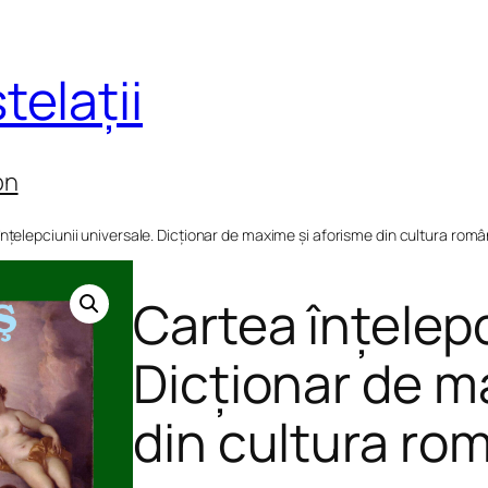
telații
on
înțelepciunii universale. Dicționar de maxime și aforisme din cultura româ
Cartea înțelepc
Dicționar de m
din cultura rom