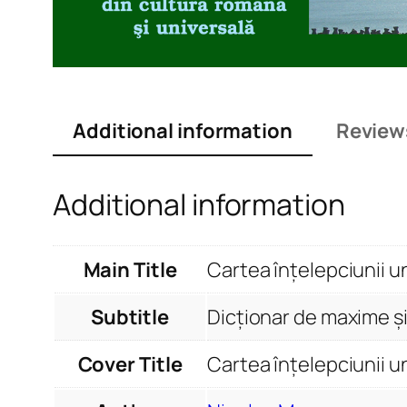
Additional information
Review
Additional information
Main Title
Cartea înțelepciunii u
Subtitle
Dicționar de maxime și
Cover Title
Cartea înțelepciunii u