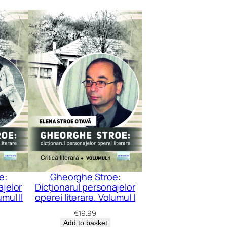
e:
Gheorghe Stroe:
ajelor
Dicționarul personajelor
umul II
operei literare. Volumul I
€
19.99
Add to basket