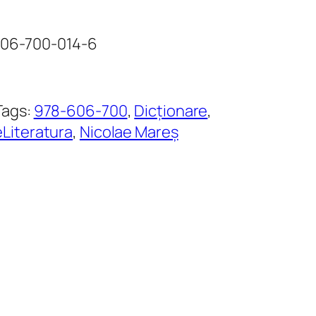
-606-700-014-6
Tags:
978-606-700
, 
Dicționare
, 
eLiteratura
, 
Nicolae Mareș