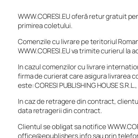
WWW.CORESI.EU oferă retur gratuit pentru
primirea coletului.
Comenzile cu livrare pe teritoriul Romanie
WWW.CORESI.EU va trimite curierul la adr
In cazul comenzilor cu livrare internatio
firma de curierat care asigura livrarea c
este: CORESI PUBLISHING HOUSE S.R.L., St
In caz de retragere din contract, client
data retragerii din contract.
Clientul se obligat sa notifice WWW.CORE
office@epublishers.info
sau prin telefo