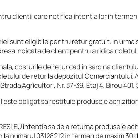
 clienții care notifica intenția lor in termen
i sunt eligibile pentru retur gratuit. In urma sol
esa indicata de client pentru a ridica coletul 
nala, costurile de retur cad in sarcina clientul
oletului de retur la depozitul Comerciantului. A
rada Agricultori, Nr. 37-39, Etaj 4, Birou 401,
ul este obligat sa restituie produsele achiziti
SI.EU intentia sa de a returna produsele achiz
n la numarul 03128212 in termen de maxim 30 de