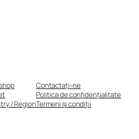
shop
Contactați-ne
et
Politica de confidențialitate
try / Region
Termeni și condiții