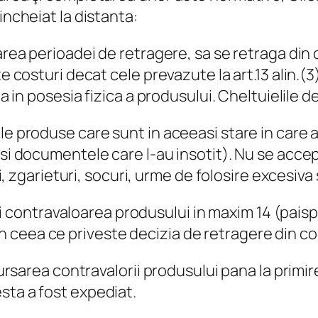
incheiat la distanta:
rea perioadei de retragere, sa se retraga din co
e costuri decat cele prevazute la art.13 alin.(3)
tra in posesia fizica a produsului. Cheltuielile
e produse care sunt in aceeasi stare in care au
e si documentele care l-au insotit). Nu se acc
iri, zgarieturi, socuri, urme de folosire excesiv
ontravaloarea produsului in maxim 14 (paispre
 ceea ce priveste decizia de retragere din co
rea contravalorii produsului pana la primire
sta a fost expediat.