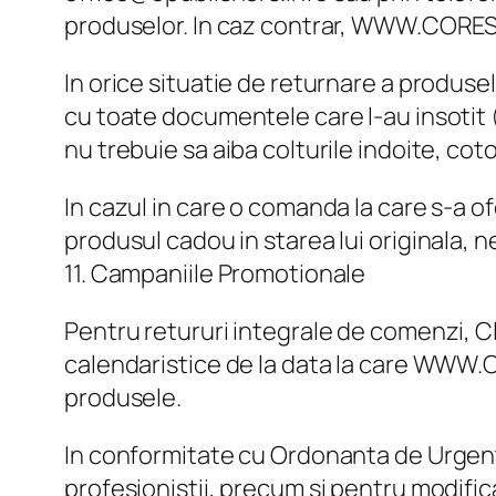
produselor. In caz contrar, WWW.CORES.
In orice situatie de returnare a produsel
cu toate documentele care l-au insotit (f
nu trebuie sa aiba colturile indoite, cot
In cazul in care o comanda la care s-a of
produsul cadou in starea lui originala, n
11. Campaniile Promotionale
Pentru retururi integrale de comenzi, Cl
calendaristice de la data la care WWW.CO
produsele.
In conformitate cu Ordonanta de Urgenta
profesioniştii, precum şi pentru modific