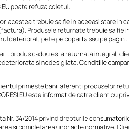
EU poate refuza coletul.
or, acestea trebuie sa fie in aceeasi stare in c
actura). Produsele returnate trebuie sa fie in 
orul deteriorat, pete pe coperta sau pe pagini.
erit produs cadou este returnata integral, clie
edeteriorata si nedesigilata. Conditiile campan
ientul primeste banii aferenti produselor retur
RESI.EU este informat de catre client cu privi
 Nr. 34/2014 privind drepturile consumatorilo
area şi completarea unor acte normative, Clien