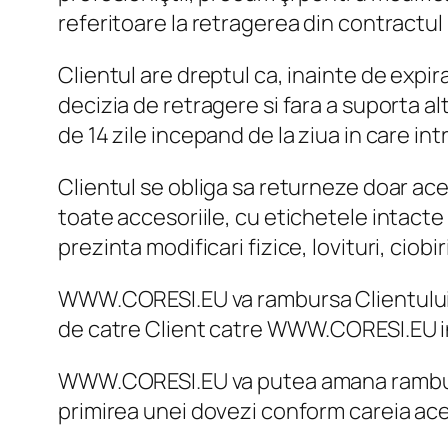
referitoare la retragerea din contractul 
Clientul are dreptul ca, inainte de expira
decizia de retragere si fara a suporta alt
de 14 zile incepand de la ziua in care in
Clientul se obliga sa returneze doar acel
toate accesoriile, cu etichetele intact
prezinta modificari fizice, lovituri, ciob
WWW.CORESI.EU va rambursa Clientului c
de catre Client catre WWW.CORESI.EU in
WWW.CORESI.EU va putea amana rambursa
primirea unei dovezi conform careia ace