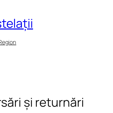
telații
 Region
sări și returnări