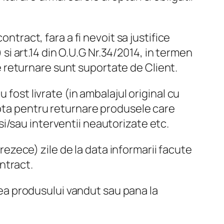
ntract, fara a fi nevoit sa justifice
 si art.14 din O.U.G Nr.34/2014, in termen
 de returnare sunt suportate de Client.
 fost livrate (in ambalajul original cu
epta pentru returnare produsele care
a si/sau interventii neautorizate etc.
zece) zile de la data informarii facute
ntract.
a produsului vandut sau pana la